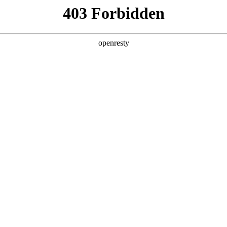
匠人之心 铸卓越之品
以自然之理 践绿色之诺
以人本之蕴 赴美好之
之品
产品技术的先进，更源于对用户价值、社会责任与可持续未来的深
价值体系，坚持以严苛的标准引领制造质量，
进化，以前瞻性的理念塑造绿色供应生态，持续向世界传递中国
，也体现在我们对消费者体验和供应商、经销商等合作伙伴的尊重