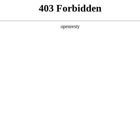
牌天地
预约品鉴
验，感受z6mg人生就是博汽车的驾乘动力，我们将根据
，以便更好为您提供试驾服务，信息提交成功后，服务中心
动与您联系！
1.选择您要驾驶的车型
全新一代 瑞虎9
瑞虎9X